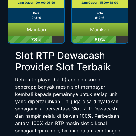
Jam Gacor : 00:00-01:59
Jam Gacor : 15:00-18:00
Pola
Pola
9-8-4
8-9-6
Mainkan
Mainkan
78%
80%
Slot RTP Dewacash
Provider Slot Terbaik
Return to player (RTP) adalah ukuran
seberapa banyak mesin slot membayar
kembali kepada pemainnya untuk setiap unit
yang dipertaruhkan . Ini juga bisa dinyatakan
sebagai nilai persentase Slot RTP Dewacash
dan hampir selalu di bawah 100%. Perbedaan
antara 100% dan RTP mesin slot dikenal
sebagai tepi rumah, hal ini adalah keuntungan