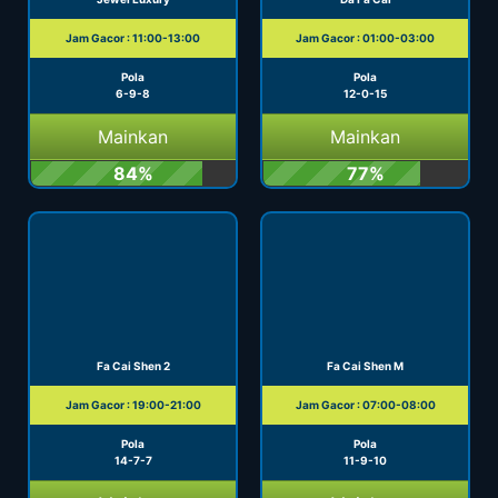
Jam Gacor : 11:00-13:00
Jam Gacor : 01:00-03:00
Pola
Pola
6-9-8
12-0-15
Mainkan
Mainkan
84%
77%
Fa Cai Shen 2
Fa Cai Shen M
Jam Gacor : 19:00-21:00
Jam Gacor : 07:00-08:00
Pola
Pola
14-7-7
11-9-10