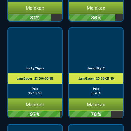
Mainkan
Mainkan
81%
86%
Lucky Tigers
Jump High 2
Jam Gacor : 23:00-00:59
Jam Gacor : 20:00-21:59
Pola
Pola
15-10-10
6-4-4
Mainkan
Mainkan
97%
78%