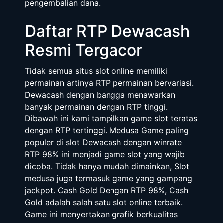
pengembalian dana.
Daftar RTP Dewacash
Resmi Tergacor
Tidak semua situs slot online memiliki
permainan artinya RTP permainan bervariasi.
Dewacash dengan bangga menawarkan
banyak permainan dengan RTP tinggi.
Dibawah ini kami tampilkan game slot teratas
dengan RTP tertinggi. Medusa Game paling
populer di slot Dewacash dengan winrate
RTP 98% ini menjadi game slot yang wajib
dicoba. Tidak hanya mudah dimainkan, Slot
medusa juga termasuk game yang gampang
jackpot. Cash Gold Dengan RTP 98%, Cash
Gold adalah salah satu slot online terbaik.
Game ini menyertakan grafik berkualitas