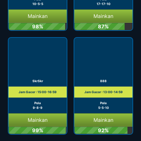
10-5-5
17-17-10
Mainkan
Mainkan
98%
87%
SkrSkr
888
Jam Gacor : 15:00-16:59
Jam Gacor : 13:00-14:59
Pola
Pola
9-8-9
5-5-10
Mainkan
Mainkan
99%
92%