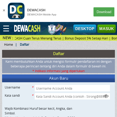
×
DEWACASH
Download
DEWACASH Mobile App
☰
DESKTOP
MASUK
NEW :
DEWACASH Cuan Terus Menang Terus | Bonus Deposit 5% Setiap Hari | B
DAFTAR
MASUK
Home
Daftar
Daftar
Beranda
Kami membutuhkan Anda untuk mengisi formulir pendaftaran ini dengan
beberapa perincian tentang diri Anda dalam formulir di bawah ini.
Deposit
* Indikasi informasi yang diperlukan
Akun Baru
Games
PROMO
Username
Sportbook
Kata sandi
PROMO
E-Sport
Wajib Kombinasi Huruf besar kecil, Angka, dan
Simbol.
PROMO