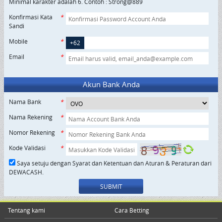
Minimal karakter adalah 6. Contoh : Strong@889
Live Casino
Konfirmasi Kata
Sandi
Poker
Mobile
+62
PROMO
Email
Slots
PROMO
Akun Bank Anda
IDN Live
Nama Bank
Nama Rekening
Togel
PROMO
Nomor Rekening
Kode Validasi
Elottery
Saya setuju dengan Syarat dan Ketentuan dan Aturan & Peraturan dari
DEWACASH.
Tangkas
SUBMIT
PROMO
Tembak Ikan
Tentang kami
Cara Betting