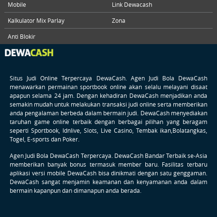
Mobile
Link Dewacash
Arcade
Kalkulator Mix Parlay
Zona
Anti Blokir
Promosi
Referral
Situs Judi Online Terpercaya
DewaCash
. Agen Judi Bola DewaCash
menawarkan permainan sportbook online akan selalu melayani disaat
VIP
apapun selama 24 jam. Dengan kehadiran DewaCash menjadikan anda
Member
semakin mudah untuk melakukan transaksi judi online serta memberikan
Lainnya
anda pengalaman berbeda dalam bermain judi. DewaCash menyediakan
taruhan game online terbaik dengan berbagai pilihan yang beragam
seperti Sportbook, Idnlive, Slots, Live Casino, Tembak ikan,Bolatangkas,
VERSI DESKTOP
Togel, E-sports dan Poker.
Agen Judi Bola DewaCash Terpercaya. DewaCash Bandar Terbaik se-Asia
©
memberikan banyak bonus termasuk member baru. Fasilitas terbaru
DEWACASH
aplikasi versi mobile DewaCash bisa dinikmati dengan satu genggaman.
Situs
DewaCash sangat menjamin keamanan dan kenyamanan anda dalam
Website
bermain kapanpun dan dimanapun anda berada.
Bandar
Agen
Taruhan